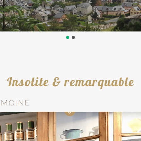
Insolite & remarquable
RIMOINE