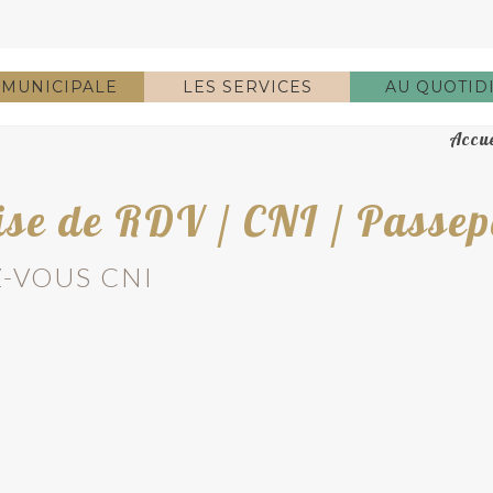
 MUNICIPALE
LES SERVICES
AU QUOTID
Accue
ise de RDV / CNI / Passep
Z-VOUS CNI