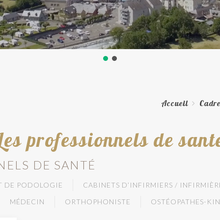
Accueil
Cadre
Les professionnels de sant
NELS DE SANTÉ
T DE PODOLOGIE
CABINETS D’INFIRMIERS / INFIRMIÈR
MÉDECIN
ORTHOPHONISTE
OSTÉOPATHES-KIN